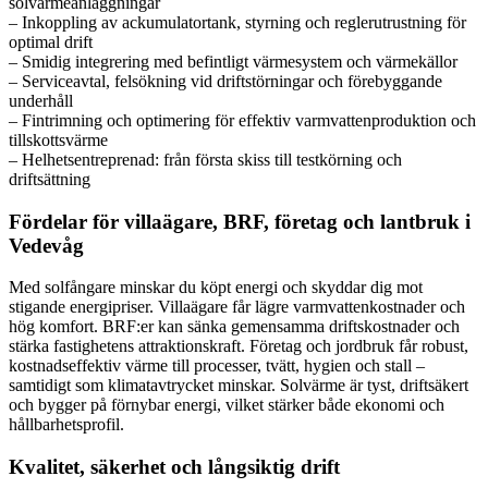
solvärmeanläggningar
– Inkoppling av ackumulatortank, styrning och reglerutrustning för
optimal drift
– Smidig integrering med befintligt värmesystem och värmekällor
– Serviceavtal, felsökning vid driftstörningar och förebyggande
underhåll
– Fintrimning och optimering för effektiv varmvattenproduktion och
tillskottsvärme
– Helhetsentreprenad: från första skiss till testkörning och
driftsättning
Fördelar för villaägare, BRF, företag och lantbruk i
Vedevåg
Med solfångare minskar du köpt energi och skyddar dig mot
stigande energipriser. Villaägare får lägre varmvattenkostnader och
hög komfort. BRF:er kan sänka gemensamma driftskostnader och
stärka fastighetens attraktionskraft. Företag och jordbruk får robust,
kostnadseffektiv värme till processer, tvätt, hygien och stall –
samtidigt som klimatavtrycket minskar. Solvärme är tyst, driftsäkert
och bygger på förnybar energi, vilket stärker både ekonomi och
hållbarhetsprofil.
Kvalitet, säkerhet och långsiktig drift