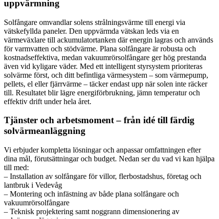
uppvärmning
Solfångare omvandlar solens strålningsvärme till energi via
vätskefyllda paneler. Den uppvärmda vätskan leds via en
värmeväxlare till ackumulatortanken där energin lagras och används
för varmvatten och stödvärme. Plana solfångare är robusta och
kostnadseffektiva, medan vakuumrörsolfångare ger hög prestanda
även vid kyligare väder. Med ett intelligent styrsystem prioriteras
solvärme först, och ditt befintliga värmesystem – som värmepump,
pellets, el eller fjärrvärme – täcker endast upp när solen inte räcker
till. Resultatet blir lägre energiförbrukning, jämn temperatur och
effektiv drift under hela året.
Tjänster och arbetsmoment – från idé till färdig
solvärmeanläggning
Vi erbjuder kompletta lösningar och anpassar omfattningen efter
dina mål, förutsättningar och budget. Nedan ser du vad vi kan hjälpa
till med:
– Installation av solfångare för villor, flerbostadshus, företag och
lantbruk i Vedevåg
– Montering och infästning av både plana solfångare och
vakuumrörsolfångare
– Teknisk projektering samt noggrann dimensionering av