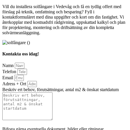
Vill du installera solfångare i Vedevåg och få en tydlig offert med
förslag på teknik, omfattning och besparing? Fyll i
kontaktformuläret med dina uppgifter och kort om din fastighet. Vi
återkopplar med kostnadsfri rådgivning, uppskattad kalkyl och plan
för projektering, montering och driftsättning av din kompletta
solvärmeanläggning.
Kontakta oss idag!
Namn
Telefon
Email
Adress + Ort
Beskriv ert behov, förutsättningar, antal m2 & önskat startdatum
Bifoga gärna eventuella dokument, bilder eller ritningar
Bifoga gärna eventuella dokument, bilder eller ritningar