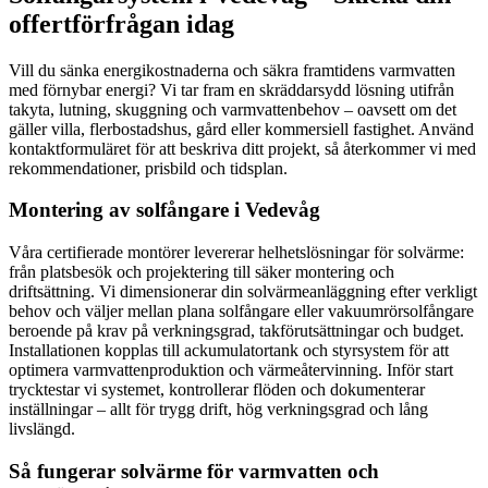
offertförfrågan idag
Vill du sänka energikostnaderna och säkra framtidens varmvatten
med förnybar energi? Vi tar fram en skräddarsydd lösning utifrån
takyta, lutning, skuggning och varmvattenbehov – oavsett om det
gäller villa, flerbostadshus, gård eller kommersiell fastighet. Använd
kontaktformuläret för att beskriva ditt projekt, så återkommer vi med
rekommendationer, prisbild och tidsplan.
Montering av solfångare i Vedevåg
Våra certifierade montörer levererar helhetslösningar för solvärme:
från platsbesök och projektering till säker montering och
driftsättning. Vi dimensionerar din solvärmeanläggning efter verkligt
behov och väljer mellan plana solfångare eller vakuumrörsolfångare
beroende på krav på verkningsgrad, takförutsättningar och budget.
Installationen kopplas till ackumulatortank och styrsystem för att
optimera varmvattenproduktion och värmeåtervinning. Inför start
trycktestar vi systemet, kontrollerar flöden och dokumenterar
inställningar – allt för trygg drift, hög verkningsgrad och lång
livslängd.
Så fungerar solvärme för varmvatten och