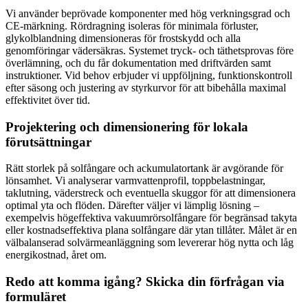
Vi använder beprövade komponenter med hög verkningsgrad och
CE-märkning. Rördragning isoleras för minimala förluster,
glykolblandning dimensioneras för frostskydd och alla
genomföringar vädersäkras. Systemet tryck- och täthetsprovas före
överlämning, och du får dokumentation med driftvärden samt
instruktioner. Vid behov erbjuder vi uppföljning, funktionskontroll
efter säsong och justering av styrkurvor för att bibehålla maximal
effektivitet över tid.
Projektering och dimensionering för lokala
förutsättningar
Rätt storlek på solfångare och ackumulatortank är avgörande för
lönsamhet. Vi analyserar varmvattenprofil, toppbelastningar,
taklutning, väderstreck och eventuella skuggor för att dimensionera
optimal yta och flöden. Därefter väljer vi lämplig lösning –
exempelvis högeffektiva vakuumrörsolfångare för begränsad takyta
eller kostnadseffektiva plana solfångare där ytan tillåter. Målet är en
välbalanserad solvärmeanläggning som levererar hög nytta och låg
energikostnad, året om.
Redo att komma igång? Skicka din förfrågan via
formuläret