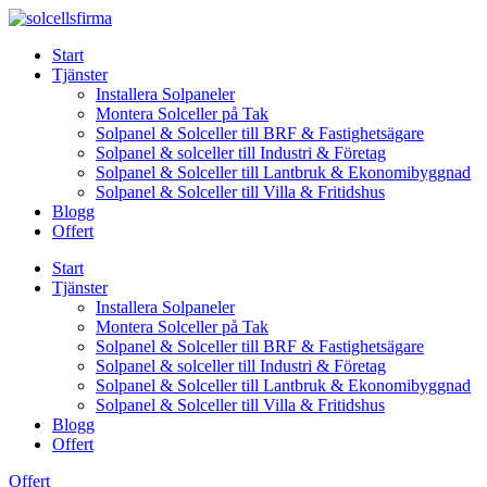
Skip
to
Start
content
Tjänster
Installera Solpaneler
Montera Solceller på Tak
Solpanel & Solceller till BRF & Fastighetsägare
Solpanel & solceller till Industri & Företag
Solpanel & Solceller till Lantbruk & Ekonomibyggnad
Solpanel & Solceller till Villa & Fritidshus
Blogg
Offert
Start
Tjänster
Installera Solpaneler
Montera Solceller på Tak
Solpanel & Solceller till BRF & Fastighetsägare
Solpanel & solceller till Industri & Företag
Solpanel & Solceller till Lantbruk & Ekonomibyggnad
Solpanel & Solceller till Villa & Fritidshus
Blogg
Offert
Offert