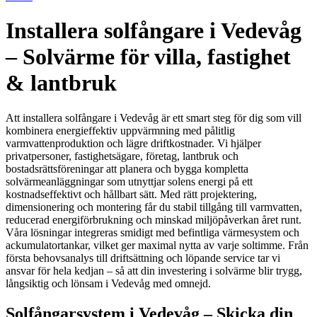
Installera solfångare i Vedevåg
– Solvärme för villa, fastighet
& lantbruk
Att installera solfångare i Vedevåg är ett smart steg för dig som vill
kombinera energieffektiv uppvärmning med pålitlig
varmvattenproduktion och lägre driftkostnader. Vi hjälper
privatpersoner, fastighetsägare, företag, lantbruk och
bostadsrättsföreningar att planera och bygga kompletta
solvärmeanläggningar som utnyttjar solens energi på ett
kostnadseffektivt och hållbart sätt. Med rätt projektering,
dimensionering och montering får du stabil tillgång till varmvatten,
reducerad energiförbrukning och minskad miljöpåverkan året runt.
Våra lösningar integreras smidigt med befintliga värmesystem och
ackumulatortankar, vilket ger maximal nytta av varje soltimme. Från
första behovsanalys till driftsättning och löpande service tar vi
ansvar för hela kedjan – så att din investering i solvärme blir trygg,
långsiktig och lönsam i Vedevåg med omnejd.
Solfångarsystem i Vedevåg – Skicka din