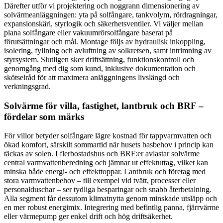
Därefter utför vi projektering och noggrann dimensionering av
solvärmeanläggningen: yta på solfångare, tankvolym, rördragningar,
expansionskärl, styrlogik och säkerhetsventiler. Vi väljer mellan
plana solfångare eller vakuumrörsolfångare baserat på
förutsättningar och mål. Montage följs av hydraulisk inkoppling,
isolering, fyllning och avluftning av solkretsen, samt intrimning av
styrsystem. Slutligen sker driftsättning, funktionskontroll och
genomgång med dig som kund, inklusive dokumentation och
skötselråd för att maximera anläggningens livslängd och
verkningsgrad.
Solvärme för villa, fastighet, lantbruk och BRF –
fördelar som märks
För villor betyder solfångare lägre kostnad för tappvarmvatten och
ökad komfort, särskilt sommartid när husets basbehov i princip kan
täckas av solen. I flerbostadshus och BRF:er avlastar solvärme
central varmvattenberedning och jämnar ut effektuttag, vilket kan
minska både energi- och effekttoppar. Lantbruk och företag med
stora varmvattenbehov – till exempel vid tvätt, processer eller
personalduschar – ser tydliga besparingar och snabb återbetalning.
Alla segment får dessutom klimatnytta genom minskade utsläpp och
en mer robust energimix. Integrering med befintlig panna, fjärrvärme
eller värmepump ger enkel drift och hög driftsäkerhet.