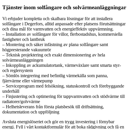
Tjänster inom solfångare och solvärmeanläggningar
Vi erbjuder kompletta och skalbara lösningar för att installera
solfångare i Degerfors, alltid anpassade efter platsens förutsättningar
och dina mål för varmvatten och energieffektiv uppvärmning.
– Installation av solfångare för villor, flerbostadshus, kommersiella
fastigheter och lantbruk
– Montering och säker infästning av plana solfångare samt
högpresterande vakuumrör
– Teknisk projektering och exakt dimensionering av hela
solvärmeanläggningen
– Inkoppling av ackumulatortank, värmeväxlare samt smarta styr-
och reglersystem
– Sömlös integrering med befintlig värmekälla som panna,
fjärrvärme eller värmepump
– Serviceprogram med felsökning, statuskontroll och förebyggande
underhåll
– Finjustering och optimering för tappvarmvatten och stödvärme till
radiatorer/golvvärme
– Helhetsleverans från första platsbesök till driftsättning,
dokumentation och uppföljning
Avsluta energislöseriet och gör en trygg investering i förnybar
energi. Fyll i vårt kontaktformulär för att boka rådgivning och få en