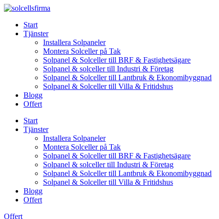
Skip
to
Start
content
Tjänster
Installera Solpaneler
Montera Solceller på Tak
Solpanel & Solceller till BRF & Fastighetsägare
Solpanel & solceller till Industri & Företag
Solpanel & Solceller till Lantbruk & Ekonomibyggnad
Solpanel & Solceller till Villa & Fritidshus
Blogg
Offert
Start
Tjänster
Installera Solpaneler
Montera Solceller på Tak
Solpanel & Solceller till BRF & Fastighetsägare
Solpanel & solceller till Industri & Företag
Solpanel & Solceller till Lantbruk & Ekonomibyggnad
Solpanel & Solceller till Villa & Fritidshus
Blogg
Offert
Offert