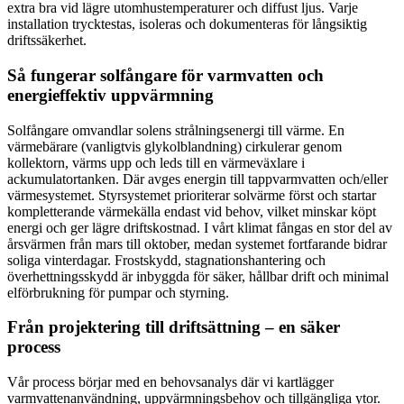
extra bra vid lägre utomhustemperaturer och diffust ljus. Varje
installation trycktestas, isoleras och dokumenteras för långsiktig
driftssäkerhet.
Så fungerar solfångare för varmvatten och
energieffektiv uppvärmning
Solfångare omvandlar solens strålningsenergi till värme. En
värmebärare (vanligtvis glykolblandning) cirkulerar genom
kollektorn, värms upp och leds till en värmeväxlare i
ackumulatortanken. Där avges energin till tappvarmvatten och/eller
värmesystemet. Styrsystemet prioriterar solvärme först och startar
kompletterande värmekälla endast vid behov, vilket minskar köpt
energi och ger lägre driftskostnad. I vårt klimat fångas en stor del av
årsvärmen från mars till oktober, medan systemet fortfarande bidrar
soliga vinterdagar. Frostskydd, stagnationshantering och
överhettningsskydd är inbyggda för säker, hållbar drift och minimal
elförbrukning för pumpar och styrning.
Från projektering till driftsättning – en säker
process
Vår process börjar med en behovsanalys där vi kartlägger
varmvattenanvändning, uppvärmningsbehov och tillgängliga ytor.