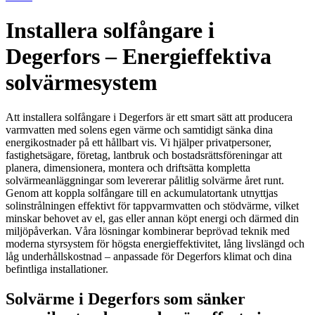
Installera solfångare i
Degerfors – Energieffektiva
solvärmesystem
Att installera solfångare i Degerfors är ett smart sätt att producera
varmvatten med solens egen värme och samtidigt sänka dina
energikostnader på ett hållbart vis. Vi hjälper privatpersoner,
fastighetsägare, företag, lantbruk och bostadsrättsföreningar att
planera, dimensionera, montera och driftsätta kompletta
solvärmeanläggningar som levererar pålitlig solvärme året runt.
Genom att koppla solfångare till en ackumulatortank utnyttjas
solinstrålningen effektivt för tappvarmvatten och stödvärme, vilket
minskar behovet av el, gas eller annan köpt energi och därmed din
miljöpåverkan. Våra lösningar kombinerar beprövad teknik med
moderna styrsystem för högsta energieffektivitet, lång livslängd och
låg underhållskostnad – anpassade för Degerfors klimat och dina
befintliga installationer.
Solvärme i Degerfors som sänker