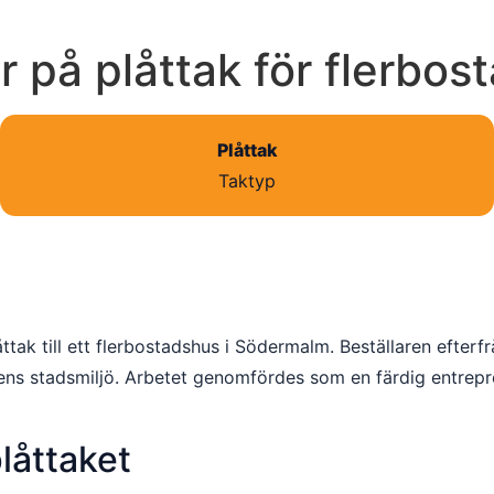
r på plåttak för flerbo
Plåttak
Taktyp
tak till ett flerbostadshus i Södermalm. Beställaren efterf
dens stadsmiljö. Arbetet genomfördes som en färdig entrepr
låttaket