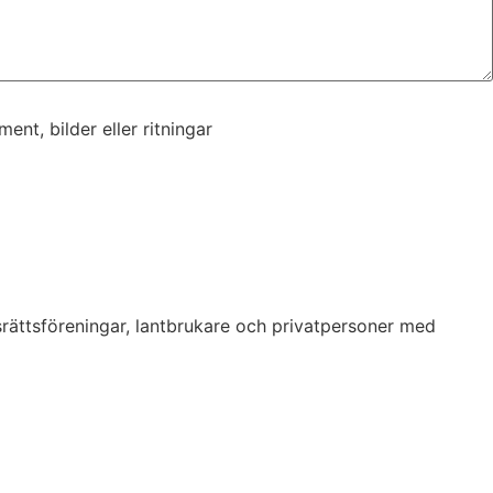
nt, bilder eller ritningar
nt, bilder eller ritningar
srättsföreningar, lantbrukare och privatpersoner med