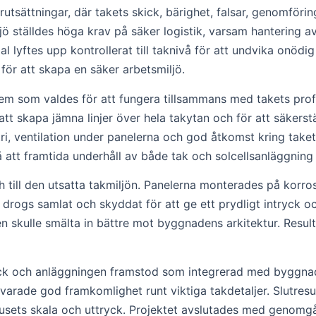
utsättningar, där takets skick, bärighet, falsar, genomför
jö ställdes höga krav på säker logistik, varsam hantering a
 lyftes upp kontrollerat till taknivå för att undvika onödi
för att skapa en säker arbetsmiljö.
em som valdes för att fungera tillsammans med takets profil
tt skapa jämna linjer över hela takytan och för att säkerst
ventilation under panelerna och god åtkomst kring takets be
tt framtida underhåll av både tak och solcellsanläggning k
ch till den utsatta takmiljön. Panelerna monterades på korr
 drogs samlat och skyddat för att ge ett prydligt intryck och
 skulle smälta in bättre mot byggnadens arkitektur. Resulta
ck och anläggningen framstod som integrerad med byggnade
arade god framkomlighet runt viktiga takdetaljer. Slutresul
usets skala och uttryck. Projektet avslutades med genomgå