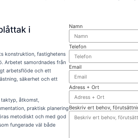
Namn
låttak i
Telefon
ts konstruktion, fastighetens
ö. Arbetet samordnades från
Email
igt arbetsflöde och ett
fästning, säkerhet och ett
Adress + Ort
 taktyp, åtkomst,
Beskriv ert behov, förutsättn
umentation, praktisk planering
tföras metodiskt och med god
g som fungerade väl både