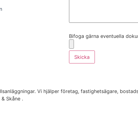
n
Bifoga gärna eventuella dokume
Bifoga gärna eventuella dokume
Skicka
lsanläggningar. Vi hjälper företag, fastighetsägare, bostad
g & Skåne .