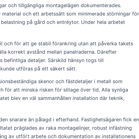
ingar och tillgängliga montagelägen dokumenterades.
v material och ett arbetssätt som minimerade störningar för
g belastning på gård och entréytor. Under hela arbetet
 och för att ge stabil förankring utan att påverka takets
älla korrekt avstånd mellan panelraderna. Därefter
fintliga detaljer. Särskild hänsyn togs till
unde utföras på ett säkert sätt.
osionsbeständiga skenor och fästdetaljer i metall som
 för att minska risken för slitage över tid. Alla synliga
tet blev en väl sammanhållen installation där teknik,
n snarare än pålagd i efterhand. Fastighetsägaren fick en
tatet präglades av raka montagelinjer, robust infästning
ng av utfört arbete och dokumentation av installationens