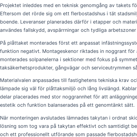
Projektet inleddes med en teknisk genomgång av takets för
Eftersom det rörde sig om ett flerbostadshus i tät stadsmil
boende. Leveranser planerades därför i etapper och material
användes fallskydd, avspärrningar och tydliga arbetszoner 
På plåttaket monterades först ett anpassat infästningssyst
funktion negativt. Montageskenor riktades in noggrant för a
monterades solpanelerna i sektioner med fokus på symmetri, 
taksäkerhetsprodukter, gångvägar och serviceutrymmen så a
Materialvalen anpassades till fastighetens tekniska krav o
lämpade sig väl för plåttaksmiljö och lång livslängd. Kablar
delar placerades med stor noggrannhet för att anläggningen
estetik och funktion balanserades på ett genomtänkt sätt.
När monteringen avslutades lämnades takytan i ordnat ski
lösning som tog vara på takytan effektivt och samtidigt bev
och ett professionellt utförande som passade flerbostadsh