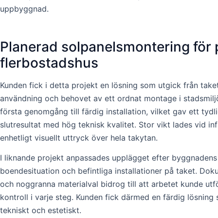
uppbyggnad.
Planerad solpanelsmontering för p
flerbostadshus
Kunden fick i detta projekt en lösning som utgick från take
användning och behovet av ett ordnat montage i stadsmilj
första genomgång till färdig installation, vilket gav ett tydl
slutresultat med hög teknisk kvalitet. Stor vikt lades vid in
enhetligt visuellt uttryck över hela takytan.
I liknande projekt anpassades upplägget efter byggnadens
boendesituation och befintliga installationer på taket. Dok
och noggranna materialval bidrog till att arbetet kunde u
kontroll i varje steg. Kunden fick därmed en färdig lösnin
tekniskt och estetiskt.