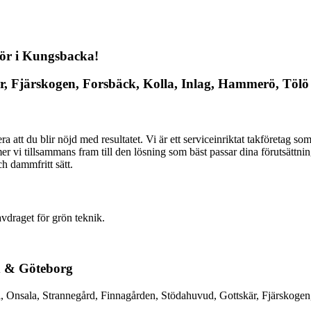
enör i Kungsbacka!
kär, Fjärskogen, Forsbäck, Kolla, Inlag, Hammerö, Tö
ntera att du blir nöjd med resultatet. Vi är ett serviceinriktat takföretag
er vi tillsammans fram till den lösning som bäst passar dina förutsättn
ch dammfritt sätt.
vdraget för grön teknik.
nd & Göteborg
l, Onsala, Strannegård, Finnagården, Stödahuvud, Gottskär, Fjärskoge