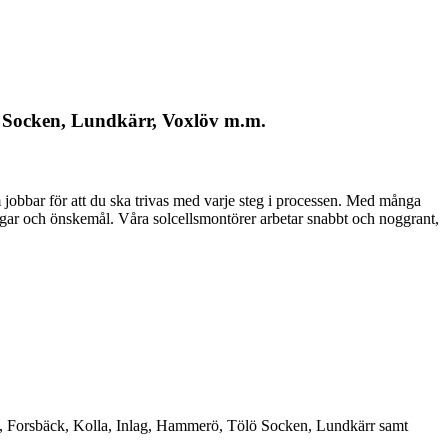
lö Socken, Lundkärr, Voxlöv m.m.
 som jobbar för att du ska trivas med varje steg i processen. Med många
ingar och önskemål. Våra solcellsmontörer arbetar snabbt och noggrant,
n, Forsbäck, Kolla, Inlag, Hammerö, Tölö Socken, Lundkärr samt