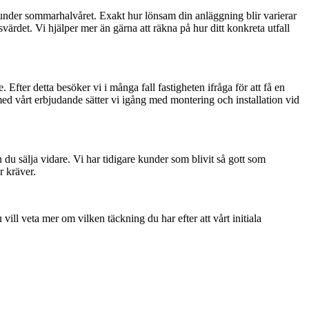
käl under sommarhalvåret. Exakt hur lönsam din anläggning blir varierar
ärdet. Vi hjälper mer än gärna att räkna på hur ditt konkreta utfall
. Efter detta besöker vi i många fall fastigheten ifråga för att få en
med vårt erbjudande sätter vi igång med montering och installation vid
u sälja vidare. Vi har tidigare kunder som blivit så gott som
r kräver.
ill veta mer om vilken täckning du har efter att vårt initiala