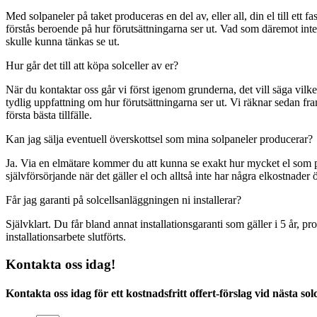
Med solpaneler på taket produceras en del av, eller all, din el till ett
förstås beroende på hur förutsättningarna ser ut. Vad som däremot inte
skulle kunna tänkas se ut.
Hur går det till att köpa solceller av er?
När du kontaktar oss går vi först igenom grunderna, det vill säga vilken 
tydlig uppfattning om hur förutsättningarna ser ut. Vi räknar sedan fr
första bästa tillfälle.
Kan jag sälja eventuell överskottsel som mina solpaneler producerar?
Ja. Via en elmätare kommer du att kunna se exakt hur mycket el som pr
självförsörjande när det gäller el och alltså inte har några elkostnader 
Får jag garanti på solcellsanläggningen ni installerar?
Självklart. Du får bland annat installationsgaranti som gäller i 5 år, 
installationsarbete slutförts.
Kontakta oss idag!
Kontakta oss idag för ett kostnadsfritt offert-förslag vid nästa sol