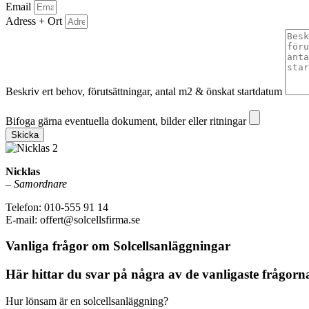
Email
Adress + Ort
Beskriv ert behov, förutsättningar, antal m2 & önskat startdatum
Bifoga gärna eventuella dokument, bilder eller ritningar
Bifoga gärna eventuella dokument, bilder eller ritningar
Skicka
Nicklas
–
Samordnare
Telefon: 010-555 91 14
E-mail: offert@solcellsfirma.se
Vanliga frågor om Solcellsanläggningar
Här hittar du svar på några av de vanligaste frågorna
Hur lönsam är en solcellsanläggning?