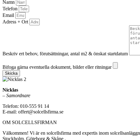
Namn
Telefon
Email
Adress + Ort
Beskriv ert behov, förutsättningar, antal m2 & önskat startdatum
Bifoga gärna eventuella dokument, bilder eller ritningar
Bifoga gärna eventuella dokument, bilder eller ritningar
Skicka
Nicklas
–
Samordnare
Telefon: 010-555 91 14
E-mail: offert@solcellsfirma.se
OM SOLCELLSFIRMAN
Välkommen! Vi är en solcellsfirma med expertis inom solcellsanläggning
Stockholm, Göteborg & Skåne .