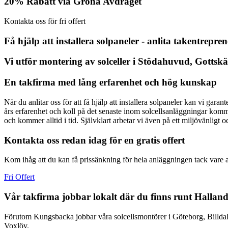
20% Rabatt via Gröna Avdraget
Kontakta oss för fri offert
Få hjälp att installera solpaneler - anlita takentrepr
Vi utför montering av solceller i Stödahuvud, Gotts
En takfirma med lång erfarenhet och hög kunskap
När du anlitar oss för att få hjälp att installera solpaneler kan vi gara
års erfarenhet och koll på det senaste inom solcellsanläggningar komm
och kommer alltid i tid. Självklart arbetar vi även på ett miljövänligt o
Kontakta oss redan idag för en gratis offert
Kom ihåg att du kan få prissänkning för hela anläggningen tack vare a
Fri Offert
Vår takfirma jobbar lokalt där du finns runt Halla
Förutom Kungsbacka jobbar våra solcellsmontörer i Göteborg, Billda
Voxlöv.