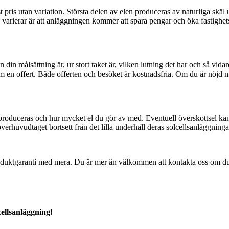
 fast pris utan variation. Största delen av elen produceras av naturliga s
 varierar är att anläggningen kommer att spara pengar och öka fastighetsv
din målsättning är, ur stort taket är, vilken lutning det har och så vidare
am en offert. Både offerten och besöket är kostnadsfria. Om du är nöjd 
oduceras och hur mycket el du gör av med. Eventuell överskottsel kan d
överhuvudtaget bortsett från det lilla underhåll deras solcellsanläggninga
produktgaranti med mera. Du är mer än välkommen att kontakta oss om du v
cellsanläggning!