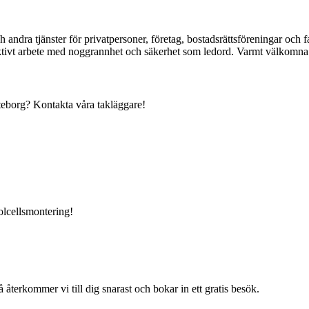
ch andra tjänster för privatpersoner, företag, bostadsrättsföreningar o
ektivt arbete med noggrannhet och säkerhet som ledord. Varmt välkomna a
öteborg? Kontakta våra takläggare!
solcellsmontering!
terkommer vi till dig snarast och bokar in ett gratis besök.