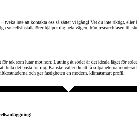
veka inte att kontakta oss så sätter vi igång! Vet du inte riktigt, eller 
solcellsinstallatörer hjälper dig hela vägen, från researchfasen till slut
 för tak som lutar mot norr. Lutning åt söder är det ideala läget för sol
ig att hitta det bästa för dig. Kanske väljer du att få solpanelerna monte
riftkostnaderna och ger fastigheten en modern, klimatsmart profil.
cellsanläggning!