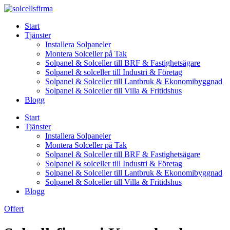
Skip
to
Start
content
Tjänster
Installera Solpaneler
Montera Solceller på Tak
Solpanel & Solceller till BRF & Fastighetsägare
Solpanel & solceller till Industri & Företag
Solpanel & Solceller till Lantbruk & Ekonomibyggnad
Solpanel & Solceller till Villa & Fritidshus
Blogg
Start
Tjänster
Installera Solpaneler
Montera Solceller på Tak
Solpanel & Solceller till BRF & Fastighetsägare
Solpanel & solceller till Industri & Företag
Solpanel & Solceller till Lantbruk & Ekonomibyggnad
Solpanel & Solceller till Villa & Fritidshus
Blogg
Offert