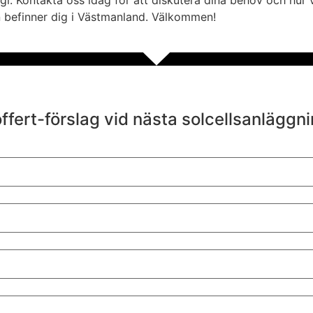
i. Kontakta oss idag för att diskutera dina behov och hur vi
 än befinner dig i Västmanland. Välkommen!
offert-förslag vid nästa solcellsanläggni