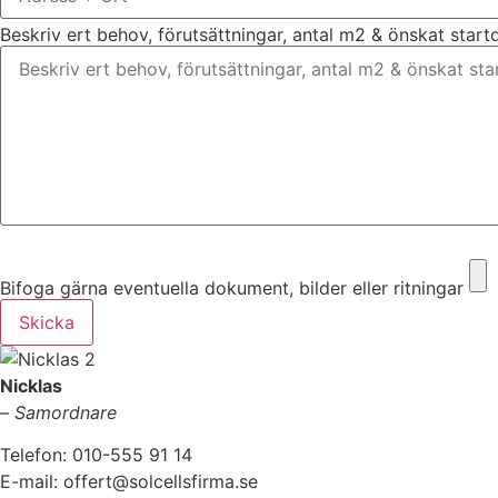
Beskriv ert behov, förutsättningar, antal m2 & önskat star
Bifoga gärna eventuella dokument, bilder eller ritningar
Bifoga gärna eventuella dokument, bilder eller ritningar
Skicka
Nicklas
–
Samordnare
Telefon: 010-555 91 14
E-mail: offert@solcellsfirma.se