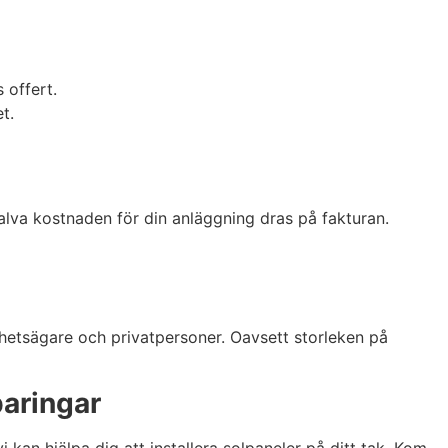
 offert.
t.
 halva kostnaden för din anläggning dras på fakturan.
ighetsägare och privatpersoner. Oavsett storleken på
paringar