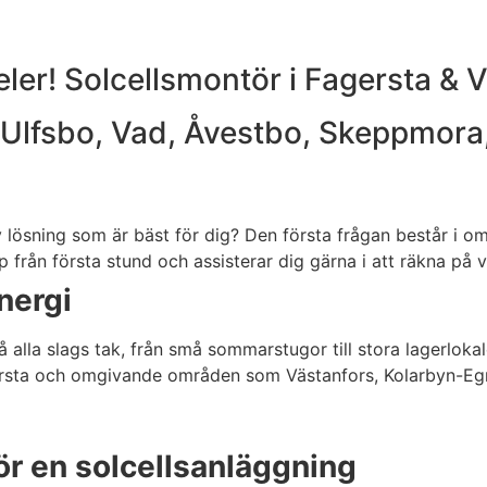
aneler! Solcellsmontör i Fagersta &
, Ulfsbo, Vad, Åvestbo, Skeppmor
 lösning som är bäst för dig? Den första frågan består i om 
lp från första stund och assisterar dig gärna i att räkna på
nergi
å alla slags tak, från små sommarstugor till stora lagerloka
 Fagersta och omgivande områden som Västanfors, Kolarbyn-
 för en solcellsanläggning