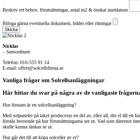
Beskriv ert behov, förutsättningar, antal m2 & önskat startdatum
Bifoga gärna eventuella dokument, bilder eller ritningar
Bifoga gärna eventuella dokument, bilder eller ritningar
Skicka
Nicklas
–
Samordnare
Telefon: 010-555 91 14
E-mail: offert@solcellsfirma.se
Vanliga frågor om Solcellsanläggningar
Här hittar du svar på några av de vanligaste frågorna
Hur lönsam är en solcellsanläggning?
Med solpaneler på taket produceras en del av, eller all, din el till ett
förstås beroende på hur förutsättningarna ser ut. Vad som däremot inte
skulle kunna tänkas se ut.
Hur går det till att köpa solceller av er?