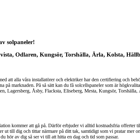
av solpaneler!
, Svista, Odlaren, Kungsör, Torshälla, Ärla, Kolsta, Hä
ed att alla våra installatörer och elektriker har den certifiering och beh
rna på marknaden. På så sätt kan du få solcellspaneler som är högkvalit
en, Lagersberg, Åsby, Flacksta, Eliseberg, Mesta, Kungsör, Torshälla,
allation kommer att gå på. Därför erbjuder vi alltid kostnadsfria offerter 
r ut till dig och tittar närmare på ditt tak, samtidigt som vi pratar mer 
 du hör av dig så ser vi till att hitta en dag och tid som passar.