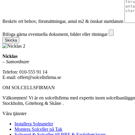
Beskriv ert behov, förutsättningar, antal m2 & önskat startdatum
Bifoga gärna eventuella dokument, bilder eller ritningar
Bifoga gärna eventuella dokument, bilder eller ritningar
Skicka
Nicklas
–
Samordnare
Telefon: 010-555 91 14
E-mail: offert@solcellsfirma.se
OM SOLCELLSFIRMAN
Välkommen! Vi är en solcellsfirma med expertis inom solcellsanläggning
Stockholm, Göteborg & Skåne .
Våra tjänster
Installera Solpaneler
Montera Solceller på Tak
Solpanel & Solceller till BRF & Fastighetsägare