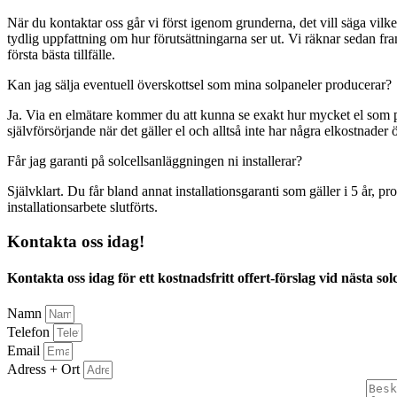
När du kontaktar oss går vi först igenom grunderna, det vill säga vilken 
tydlig uppfattning om hur förutsättningarna ser ut. Vi räknar sedan fr
första bästa tillfälle.
Kan jag sälja eventuell överskottsel som mina solpaneler producerar?
Ja. Via en elmätare kommer du att kunna se exakt hur mycket el som pr
självförsörjande när det gäller el och alltså inte har några elkostnader 
Får jag garanti på solcellsanläggningen ni installerar?
Självklart. Du får bland annat installationsgaranti som gäller i 5 år, 
installationsarbete slutförts.
Kontakta oss idag!
Kontakta oss idag för ett kostnadsfritt offert-förslag vid nästa sol
Namn
Telefon
Email
Adress + Ort