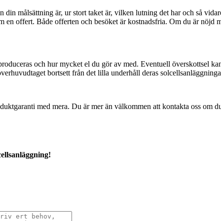
din målsättning är, ur stort taket är, vilken lutning det har och så vidare
am en offert. Både offerten och besöket är kostnadsfria. Om du är nöjd 
oduceras och hur mycket el du gör av med. Eventuell överskottsel kan d
överhuvudtaget bortsett från det lilla underhåll deras solcellsanläggninga
produktgaranti med mera. Du är mer än välkommen att kontakta oss om du v
cellsanläggning!