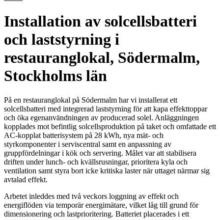
Installation av solcellsbatteri
och laststyrning i
restauranglokal, Södermalm,
Stockholms län
På en restauranglokal på Södermalm har vi installerat ett
solcellsbatteri med integrerad laststyrning för att kapa effekttoppar
och öka egenanvändningen av producerad solel. Anläggningen
kopplades mot befintlig solcellsproduktion på taket och omfattade ett
AC-kopplat batterisystem på 28 kWh, nya mät- och
styrkomponenter i serviscentral samt en anpassning av
gruppfördelningar i kök och servering. Målet var att stabilisera
driften under lunch- och kvällsrusningar, prioritera kyla och
ventilation samt styra bort icke kritiska laster när uttaget närmar sig
avtalad effekt.
Arbetet inleddes med två veckors loggning av effekt och
energiflöden via temporär energimätare, vilket låg till grund för
dimensionering och lastprioritering. Batteriet placerades i ett