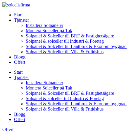
Skip
to
Start
content
Tjänster
Installera Solpaneler
Montera Solceller på Tak
Solpanel & Solceller till BRF & Fastighetsägare
Solpanel & solceller till Industri & Företag
Solpanel & Solceller till Lantbruk & Ekonomibyggnad
Solpanel & Solceller till Villa & Fritidshus
Blogg
Offert
Start
Tjänster
Installera Solpaneler
Montera Solceller på Tak
Solpanel & Solceller till BRF & Fastighetsägare
Solpanel & solceller till Industri & Företag
Solpanel & Solceller till Lantbruk & Ekonomibyggnad
Solpanel & Solceller till Villa & Fritidshus
Blogg
Offert
Offert