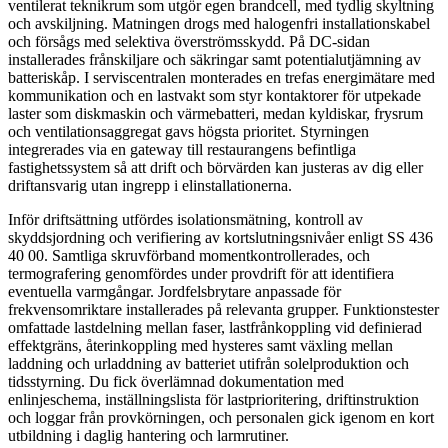
ventilerat teknikrum som utgör egen brandcell, med tydlig skyltning
och avskiljning. Matningen drogs med halogenfri installationskabel
och försågs med selektiva överströmsskydd. På DC-sidan
installerades frånskiljare och säkringar samt potentialutjämning av
batteriskåp. I serviscentralen monterades en trefas energimätare med
kommunikation och en lastvakt som styr kontaktorer för utpekade
laster som diskmaskin och värmebatteri, medan kyldiskar, frysrum
och ventilationsaggregat gavs högsta prioritet. Styrningen
integrerades via en gateway till restaurangens befintliga
fastighetssystem så att drift och börvärden kan justeras av dig eller
driftansvarig utan ingrepp i elinstallationerna.
Inför driftsättning utfördes isolationsmätning, kontroll av
skyddsjordning och verifiering av kortslutningsnivåer enligt SS 436
40 00. Samtliga skruvförband momentkontrollerades, och
termografering genomfördes under provdrift för att identifiera
eventuella varmgångar. Jordfelsbrytare anpassade för
frekvensomriktare installerades på relevanta grupper. Funktionstester
omfattade lastdelning mellan faser, lastfrånkoppling vid definierad
effektgräns, återinkoppling med hysteres samt växling mellan
laddning och urladdning av batteriet utifrån solelproduktion och
tidsstyrning. Du fick överlämnad dokumentation med
enlinjeschema, inställningslista för lastprioritering, driftinstruktion
och loggar från provkörningen, och personalen gick igenom en kort
utbildning i daglig hantering och larmrutiner.