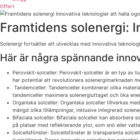
Offert
Framtidens solenergi: I
Solenergi fortsätter att utvecklas med innovativa teknolog
Här är några spännande innov
Perovskit-solceller: Perovskit-solceller är en typ av tu
har potential att revolutionera solenergimarknaden med
Tandemceller: Tandemceller kombinerar olika material 
tandemceller maximera solenergiuttaget och öka ene
Organiska solceller: Organiska solceller tillverkas med 
mängd olika tillämpningar, inklusive integrerad solen
Bifaciala solceller: Bifaciala solceller kan absorbera s
på platser med reflekterande ytor, som snö eller vatte
Solcellsfönster: Solcellsfönster är transparenta solce