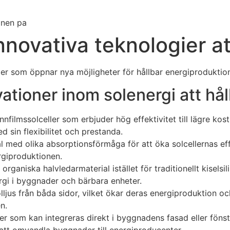
nnovativa teknologier a
ier som öppnar nya möjligheter för hållbar energiproduktio
ationer inom solenergi att hå
nnfilmssolceller som erbjuder hög effektivitet till lägre kos
 sin flexibilitet och prestanda.
med olika absorptionsförmåga för att öka solcellernas effek
rgiproduktionen.
organiska halvledarmaterial istället för traditionellt kiselsi
ergi i byggnader och bärbara enheter.
olljus från båda sidor, vilket ökar deras energiproduktion och 
n.
ller som kan integreras direkt i byggnadens fasad eller föns