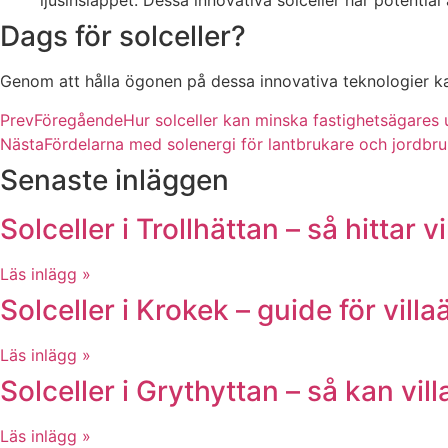
ljusinsläppet. Dessa innovativa solceller har potentia
Dags för solceller?
Genom att hålla ögonen på dessa innovativa teknologier k
Prev
Föregående
Hur solceller kan minska fastighetsägares
Nästa
Fördelarna med solenergi för lantbrukare och jordbr
Senaste inläggen
Solceller i Trollhättan – så hittar 
Läs inlägg »
Solceller i Krokek – guide för vill
Läs inlägg »
Solceller i Grythyttan – så kan vi
Läs inlägg »