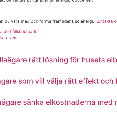
l att omvandla byggnader till energiproducenter.
an du vara med och forma framtidens solenergi.
Kontakta os
 underhållskostnader
ukare
Next
villaägare rätt lösning för husets e
aägare som vill välja rätt effekt oc
llaägare sänka elkostnaderna med r