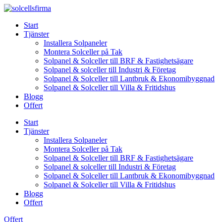
Skip
to
Start
content
Tjänster
Installera Solpaneler
Montera Solceller på Tak
Solpanel & Solceller till BRF & Fastighetsägare
Solpanel & solceller till Industri & Företag
Solpanel & Solceller till Lantbruk & Ekonomibyggnad
Solpanel & Solceller till Villa & Fritidshus
Blogg
Offert
Start
Tjänster
Installera Solpaneler
Montera Solceller på Tak
Solpanel & Solceller till BRF & Fastighetsägare
Solpanel & solceller till Industri & Företag
Solpanel & Solceller till Lantbruk & Ekonomibyggnad
Solpanel & Solceller till Villa & Fritidshus
Blogg
Offert
Offert